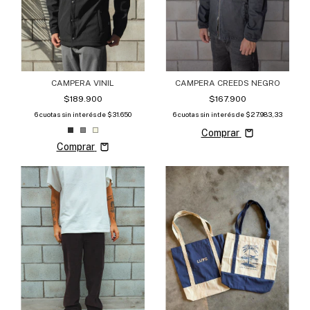
CAMPERA VINIL
CAMPERA CREEDS NEGRO
$189.900
$167.900
6
cuotas sin interés de
$31.650
6
cuotas sin interés de
$27.983,33
Comprar
Comprar