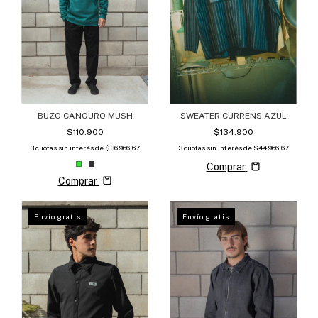
SWEATER CURRENS AZUL
BUZO CANGURO MUSH
$134.900
$110.900
3
cuotas sin interés de
$44.966,67
3
cuotas sin interés de
$36.966,67
Comprar
Comprar
Envío gratis
Envío gratis