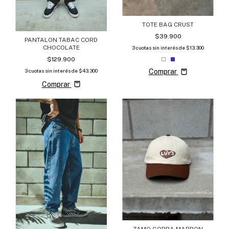
TOTE BAG CRUST
$39.900
PANTALON TABAC CORD
CHOCOLATE
3
cuotas sin interés de
$13.300
$129.900
3
cuotas sin interés de
$43.300
Comprar
Comprar