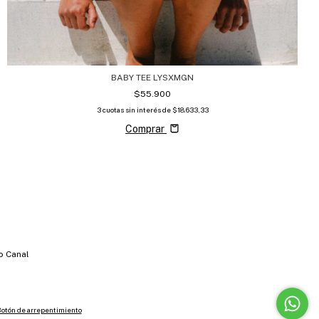
BABY TEE LYSXMGN
$55.900
3
cuotas sin interés de
$18.633,33
Comprar
o Canal
otón de arrepentimiento