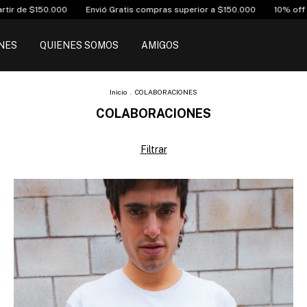
s compras superior a $150.000
10% off transferencia bancaria
3 cuo
NES
QUIENES SOMOS
AMIGOS
Inicio
.
COLABORACIONES
COLABORACIONES
Filtrar