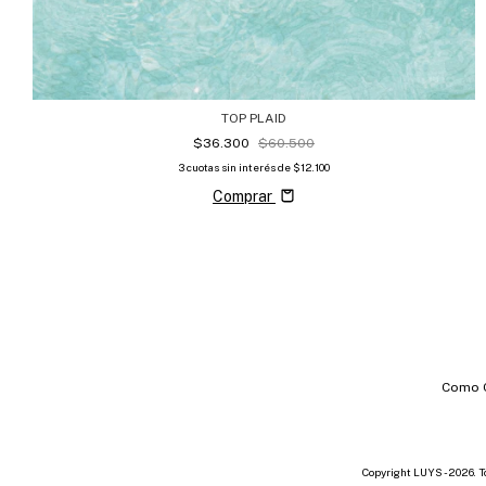
TOP PLAID
$36.300
$60.500
3
cuotas sin interés de
$12.100
Comprar
Como 
Copyright LUYS - 2026. T