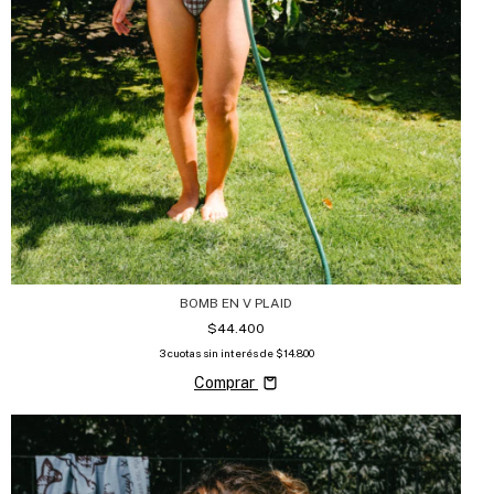
BOMB EN V PLAID
$44.400
3
cuotas sin interés de
$14.800
Comprar