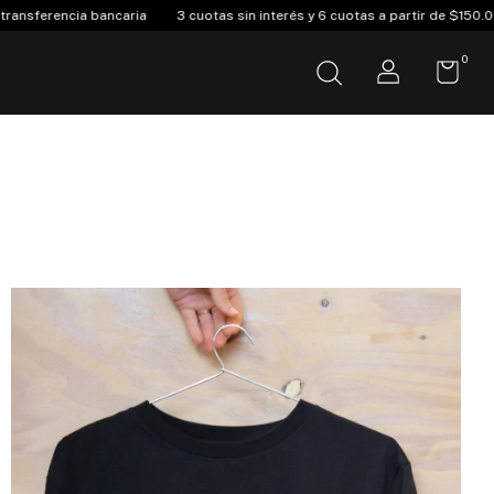
tas sin interés y 6 cuotas a partir de $150.000
Envió Gratis compras sup
0