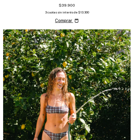
$39.900
3
cuotas sin interés de
$13.300
Comprar