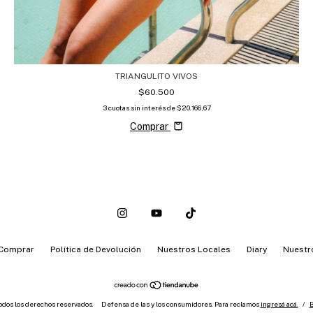
TRIANGULITO VIVOS
$60.500
3
cuotas sin interés de
$20.166,67
Comprar
Comprar
Política de Devolución
Nuestros Locales
Diary
Nuestr
odos los derechos reservados.
Defensa de las y los consumidores. Para reclamos
ingresá acá.
/
B