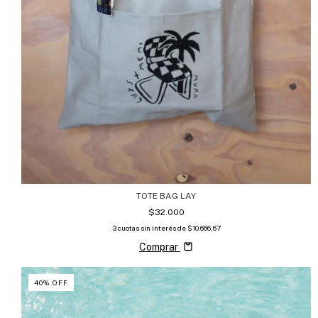
TOTE BAG LAY
$32.000
3
cuotas sin interés de
$10.666,67
Comprar
40
%
OFF