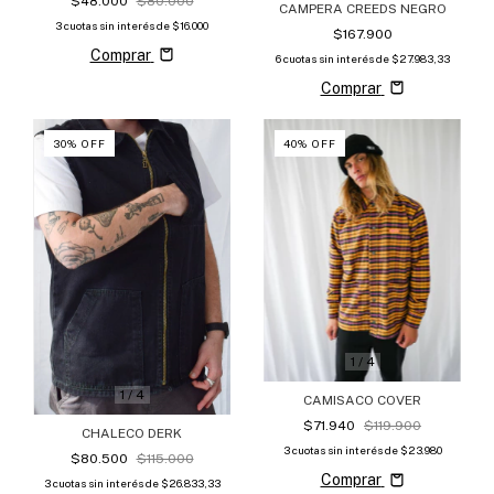
$48.000
$80.000
CAMPERA CREEDS NEGRO
3
cuotas sin interés de
$16.000
$167.900
Comprar
6
cuotas sin interés de
$27.983,33
Comprar
30
%
OFF
40
%
OFF
1
/
4
1
/
4
CAMISACO COVER
$71.940
$119.900
CHALECO DERK
3
cuotas sin interés de
$23.980
$80.500
$115.000
Comprar
3
cuotas sin interés de
$26.833,33