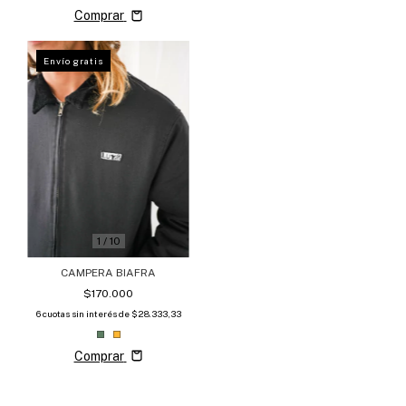
Comprar
Envío gratis
1
/
10
CAMPERA BIAFRA
$170.000
6
cuotas sin interés de
$28.333,33
Comprar