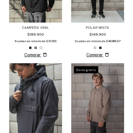
1
/
8
1
/
5
CAMPERA VINIL
POLAR MISTA
$189.900
$149.900
6
cuotas sin interés de
$31.650
3
cuotas sin interés de
$49.966,67
Comprar
Comprar
Envío gratis