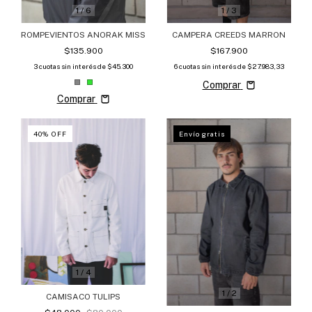
1
/
6
1
/
3
ROMPEVIENTOS ANORAK MISS
CAMPERA CREEDS MARRON
$135.900
$167.900
3
cuotas sin interés de
$45.300
6
cuotas sin interés de
$27.983,33
Comprar
Comprar
40
%
OFF
Envío gratis
1
/
4
1
/
2
CAMISACO TULIPS