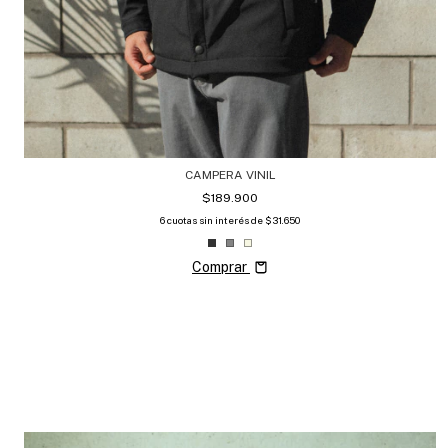
CAMPERA VINIL
$189.900
6
cuotas sin interés de
$31.650
Comprar