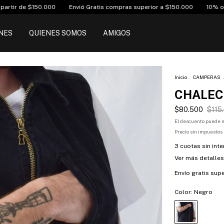
atis compras superior a $150.000
10% off transferencia bancaria
3 
NES
QUIENES SOMOS
AMIGOS
Inicio
.
CAMPERAS
.
CHALEC
$80.500
$115
El descuento puede m
Precio sin impuestos
3
cuotas sin int
Ver más detalles
Envío gratis
supe
Color:
Negro