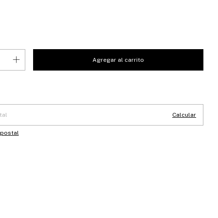
 CP:
Cambiar CP
Calcular
 postal