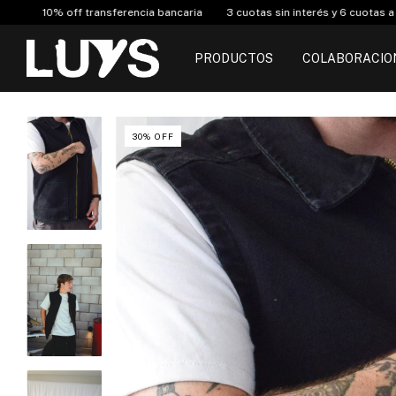
ancaria
3 cuotas sin interés y 6 cuotas a partir de $150.000
Envió Gr
PRODUCTOS
COLABORACIO
30
%
OFF