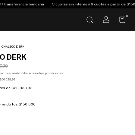
cuotas sin interés y 6 cuotas a partir de $150.000
Envió Gratis compras 
0
CHALECO DERK
O DERK
.000
odificarse al combinar con otras promociones.
$66.528,93
erés de
$26.833,33
rando los
$150.000