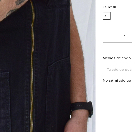
Talle:
XL
XL
Entregas para el
Medios de envío
No sé mi código