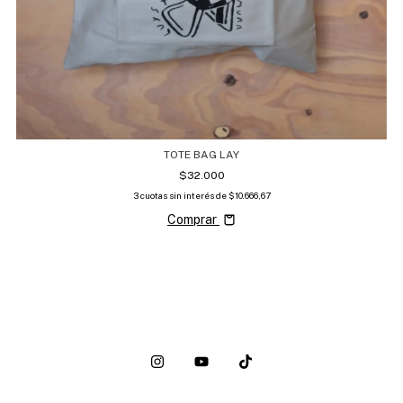
TOTE BAG LAY
$32.000
3
cuotas sin interés de
$10.666,67
Comprar