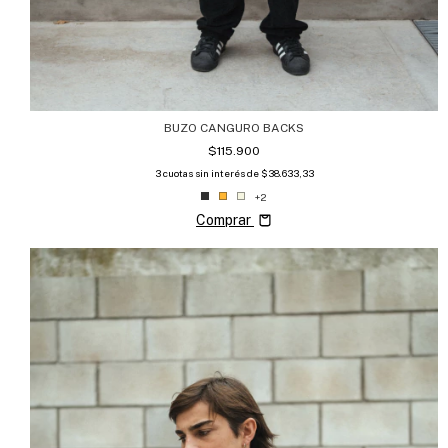
BUZO CANGURO BACKS
$115.900
3
cuotas sin interés de
$38.633,33
+2
Comprar