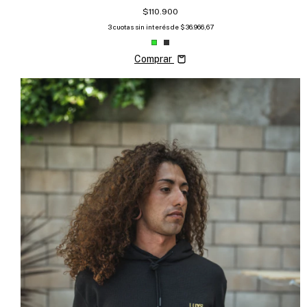
$110.900
3
cuotas sin interés de
$36.966,67
Comprar