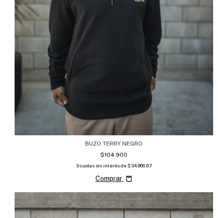
BUZO TERRY NEGRO
$104.900
3
cuotas sin interés de
$34.966,67
Comprar