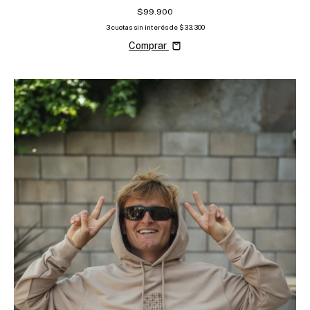
$99.900
3
cuotas sin interés de
$33.300
Comprar