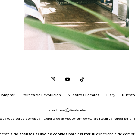
Comprar
Política de Devolución
Nuestros Locales
Diary
Nuestr
odos los derechos reservados.
Defensa de las y los consumidores. Para reclamos
ingresá acá.
/
B
 este sitio
aceptás el uso de cookies
para agilizar tu experiencia de compr