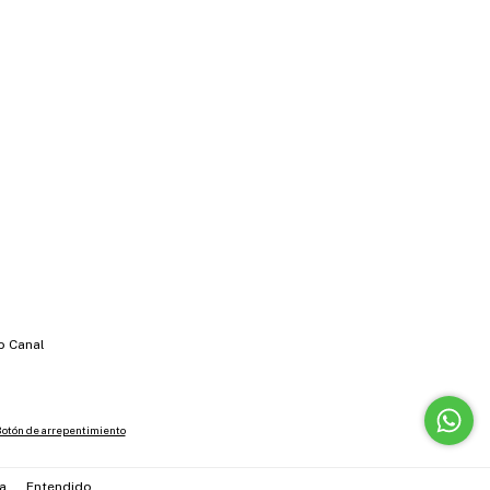
o Canal
otón de arrepentimiento
a.
Entendido