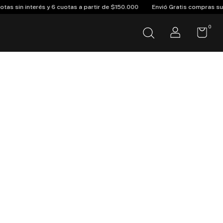
nterés y 6 cuotas a partir de $150.000
Envió Gratis compras superior a 
0