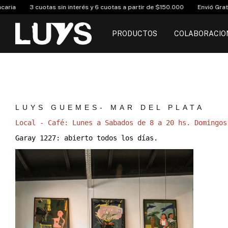
3 cuotas sin interés y 6 cuotas a partir de $150.000
Envió Gratis compra
PRODUCTOS
COLABORACIO
LUYS GUEMES- MAR DEL PLATA
Local - Café: Lunes a Sabados de 8 a 20 hs. Domingos
Garay 1227: abierto todos los días.