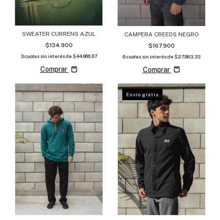
SWEATER CURRENS AZUL
CAMPERA CREEDS NEGRO
$134.900
$167.900
3
cuotas sin interés de
$44.966,67
6
cuotas sin interés de
$27.983,33
Comprar
Comprar
Envío gratis