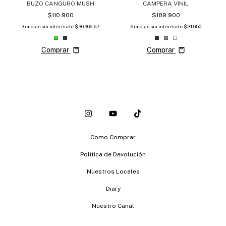
BUZO CANGURO MUSH
CAMPERA VINIL
$110.900
$189.900
3
cuotas sin interés de
$36.966,67
6
cuotas sin interés de
$31.650
Comprar
Comprar
Como Comprar
Política de Devolución
Nuestros Locales
Diary
Nuestro Canal