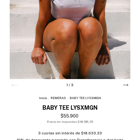
1
/
3
Inicio
.
REMERAS
.
BABY TEE LYSXMGN
BABY TEE LYSXMGN
$55.900
Precio sin impuestos
$46.198,35
3
cuotas sin interés de
$18.633,33