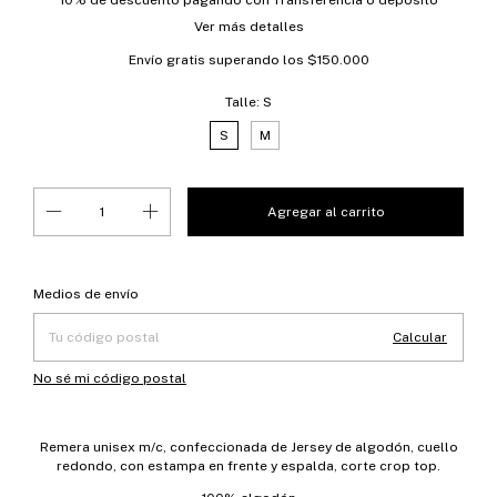
10% de descuento
pagando con Transferencia o depósito
Ver más detalles
Envío gratis
superando los
$150.000
Talle:
S
S
M
Entregas para el CP:
Cambiar CP
Medios de envío
Calcular
No sé mi código postal
Remera unisex m/c, confeccionada de Jersey de algodón, cuello
redondo, con estampa en frente y espalda, corte crop top.