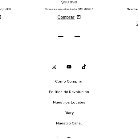
$38.990
de
$5.000
3
cuotas sin interés de
$12.996,67
3
cuota
Comprar
Como Comprar
Política de Devolución
Nuestros Locales
Diary
Nuestro Canal