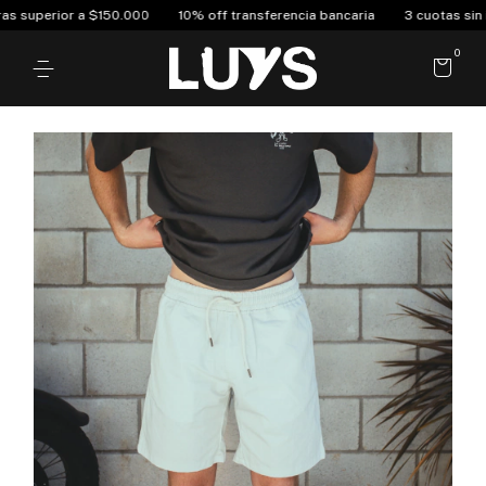
perior a $150.000
10% off transferencia bancaria
3 cuotas sin interé
0