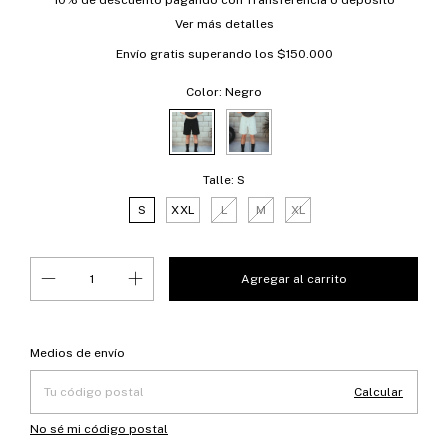
10% de descuento
pagando con Transferencia o depósito
Ver más detalles
Envío gratis
superando los
$150.000
Color:
Negro
Talle:
S
S
XXL
L
M
XL
Entregas para el CP:
Cambiar CP
Medios de envío
Calcular
No sé mi código postal