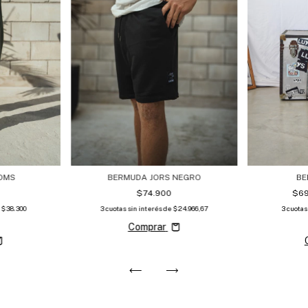
OMS
BERMUDA JORS NEGRO
BE
$74.900
$6
e
$38.300
3
cuotas sin interés de
$24.966,67
3
cuotas
Comprar