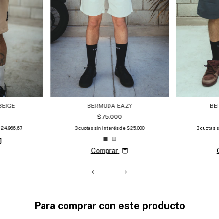
BEIGE
BERMUDA EAZY
BE
$75.000
24.966,67
3
cuotas sin interés de
$25.000
3
cuotas 
Comprar
Para comprar con este producto