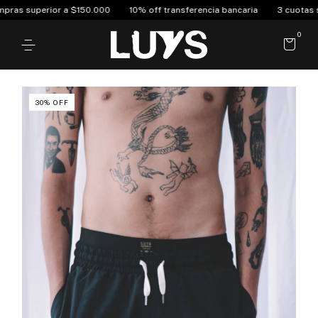
 superior a $150.000
10% off transferencia bancaria
3 cuotas sin in
0
30
%
OFF