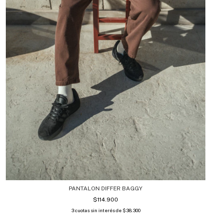
PANTALON DIFFER BAGGY
$114.900
3
cuotas sin interés de
$38.300