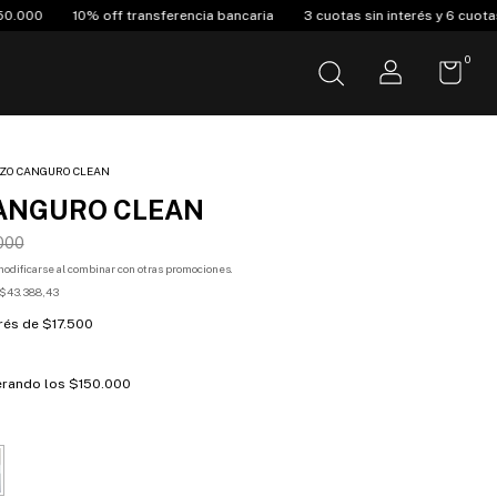
a bancaria
3 cuotas sin interés y 6 cuotas a partir de $150.000
Envió
0
ZO CANGURO CLEAN
ANGURO CLEAN
000
odificarse al combinar con otras promociones.
$43.388,43
erés de
$17.500
rando los
$150.000