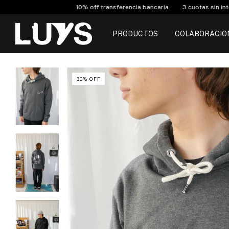
f transferencia bancaria
3 cuotas sin interés y 6 cuotas a partir de $15
PRODUCTOS
COLABORACIO
30
%
OFF