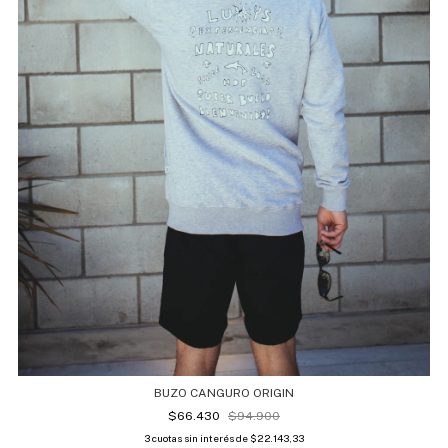
BUZO CANGURO ORIGIN
$66.430
$94.900
3
cuotas sin interés de
$22.143,33