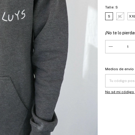
Talle:
S
S
XL
XX
¡No te lo pierdas
Entregas para el
Medios de envío
No sé mi código