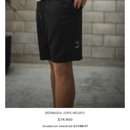
BERMUDA JORS NEGRO
$74.900
3
cuotas sin interés de
$24.966,67