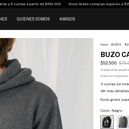
0.000
Envió Gratis compras superior a $150.000
10% off transferenci
NES
QUIENES SOMOS
AMIGOS
Inicio
.
BUZOS
.
BU
BUZO C
$52.500
$75.
El descuento puede m
Precio sin impuestos
3
cuotas sin int
Ver más detalles
Envío gratis
supe
Color:
Negro