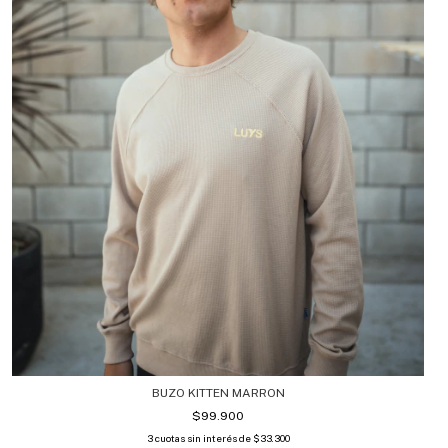
BUZO KITTEN MARRON
$99.900
3
cuotas sin interés de
$33.300