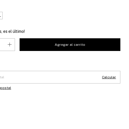
L
, es el último!
 CP:
Cambiar CP
Calcular
 postal