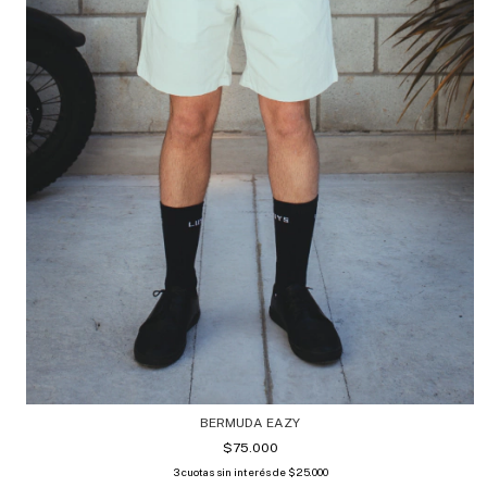
BERMUDA EAZY
$75.000
3
cuotas sin interés de
$25.000