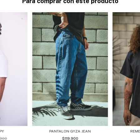
Para comprar con este producto
PY
PANTALON GYZA JEAN
REME
900
$119.900