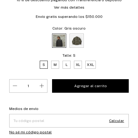
10% de descuento
pagando con Transferencia o depósito
Ver más detalles
Envío gratis
superando los
$150.000
Color:
Gris oscuro
Talle:
S
S
M
L
XL
XXL
Entregas para el CP:
Cambiar CP
Medios de envío
Calcular
No sé mi código postal