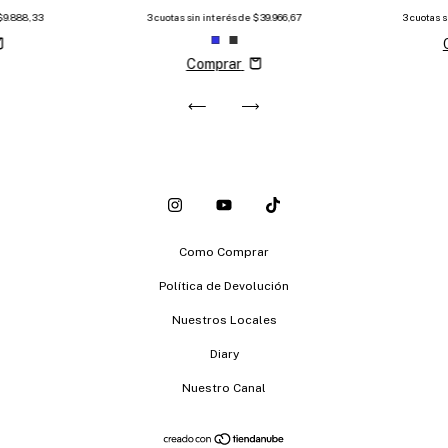
$9.888,33
3
cuotas sin interés de
$39.966,67
3
cuotas 
Comprar
Como Comprar
Política de Devolución
Nuestros Locales
Diary
Nuestro Canal