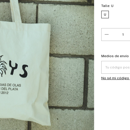
Talle:
U
U
Entregas para el
Medios de envío
No sé mi código