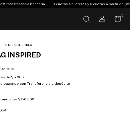
 bancaria
3 cuotas sin interés y 6 cuotas a partir de $150.000
Envió 
0
S
.
TOTE BAG INSPIRED
G INSPIRED
$12.396,69
erés de
$5.000
to
pagando con Transferencia o depósito
rando los
$150.000
LOR