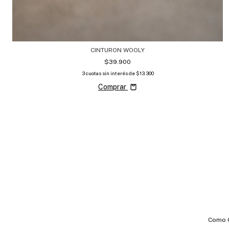
CINTURON WOOLY
$39.900
3
cuotas sin interés de
$13.300
Comprar
Como 