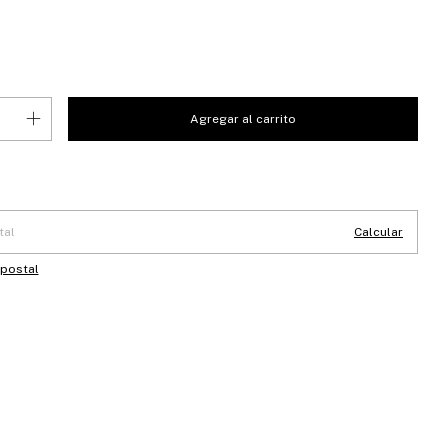
 CP:
Cambiar CP
Calcular
 postal