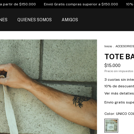
.000
Envió Gratis compras superior a $150.000
10% off transferencia
NES
QUIENES SOMOS
AMIGOS
Inicio
.
ACCESORIO
TOTE BA
$15.000
Precio sin impuestos
3
cuotas sin int
10% de descuen
Ver más detalles
Envío gratis
supe
Color:
UNICO CO