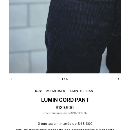
1
/
6
Inicio
.
PANTALONES
.
LUMIN CORD PANT
LUMIN CORD PANT
$129.900
Precio sin impuestos
$107.355,37
3
cuotas sin interés de
$43.300