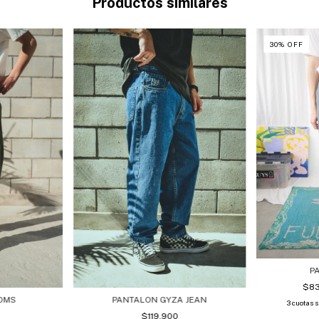
Productos similares
30
%
OFF
P
$8
OMS
PANTALON GYZA JEAN
3
cuotas 
$119.900