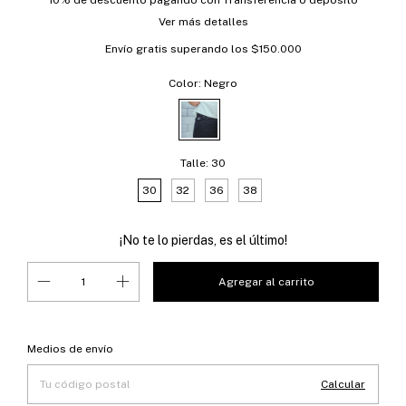
10% de descuento
pagando con Transferencia o depósito
Ver más detalles
Envío gratis
superando los
$150.000
Color:
Negro
Talle:
30
30
32
36
38
¡No te lo pierdas, es el último!
Entregas para el CP:
Cambiar CP
Medios de envío
Calcular