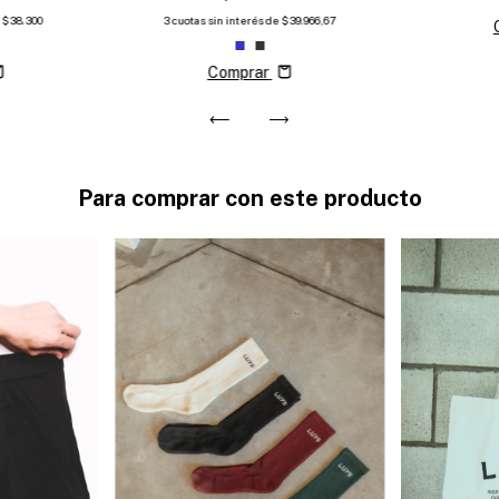
e
$38.300
3
cuotas sin interés de
$39.966,67
Comprar
Para comprar con este producto