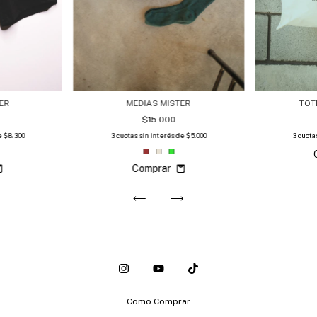
ER
MEDIAS MISTER
TOT
$15.000
e
$8.300
3
cuotas sin interés de
$5.000
3
cuota
Comprar
Como Comprar