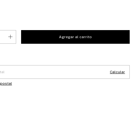
 CP:
Cambiar CP
Calcular
 postal