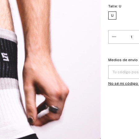
Talle:
U
U
Entregas para el
Medios de envío
No sé mi código