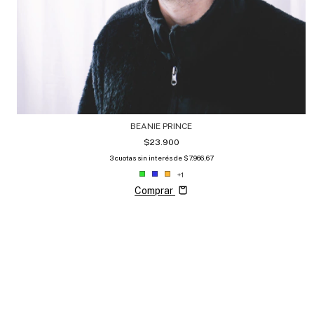
BEANIE PRINCE
$23.900
3
cuotas sin interés de
$7.966,67
+1
Comprar