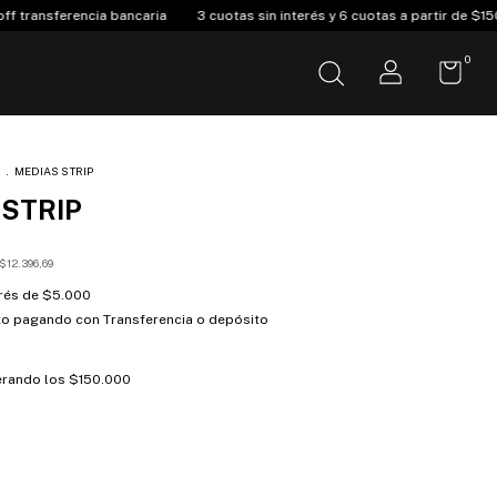
caria
3 cuotas sin interés y 6 cuotas a partir de $150.000
Envió Grat
0
S
.
MEDIAS STRIP
 STRIP
$12.396,69
erés de
$5.000
to
pagando con Transferencia o depósito
rando los
$150.000