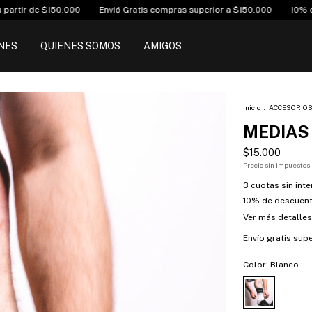
Envió Gratis compras superior a $150.000
10% off transferencia ban
NES
QUIENES SOMOS
AMIGOS
Inicio
.
ACCESORIO
MEDIAS
$15.000
Precio sin impuestos
3
cuotas sin int
10% de descuen
Ver más detalles
Envío gratis
supe
Color:
Blanco