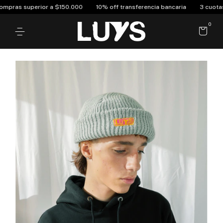
pras superior a $150.000
10% off transferencia bancaria
3 cuotas si
0