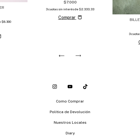
$7.000
ER
3
cuotas sin interés de
$2.333,33
Comprar
BILL
e
$8.300
3
cuota
Como Comprar
Política de Devolución
Nuestros Locales
Diary