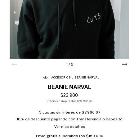
1
/
2
Inicio
.
ACCESORIOS
.
BEANIE NARVAL
BEANIE NARVAL
$23.900
Precio sin impuestos
$19.752,07
3
cuotas sin interés de
$7.966,67
10% de descuento
pagando con Transferencia o depósito
Ver más detalles
Envío gratis
superando los
$150.000